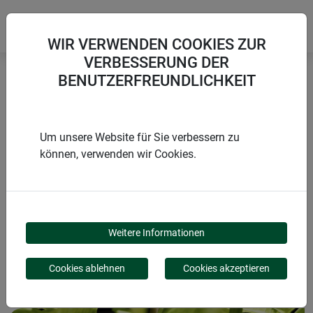
WIR VERWENDEN COOKIES ZUR
VERBESSERUNG DER
BENUTZERFREUNDLICHKEIT
Startseite
Bindematerialien & Clips
Flachs-Gartenschnur
Um unsere Website für Sie verbessern zu
können, verwenden wir Cookies.
PRODUKTE
FLACHS-
Weitere Informationen
GARTENSCHNUR
Cookies ablehnen
Cookies akzeptieren