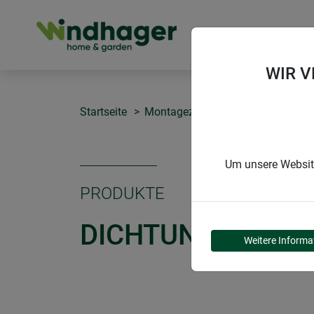
PRODUKTE
WIR 
Startseite
Montagezubehör
Dichtungsbür
Um unsere Website
PRODUKTE
DICHTUNGSBÜRST
Weitere Informa