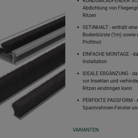
RUNDUMLAUFENDER SCHUTZ
Abdichtung von Fliegengitt
Ritzen
SET-INHALT - enthält ein
Bodenbürste (1m) sowie e
Profilnut
EINFACHE MONTAGE - das m
Installation
IDEALE ERGÄNZUNG - das 
vor Insekten und verhinde
Ritzen eindringen kann
PERFEKTE PASSFORM - spez
Spannrahmen-Fenster und
VARIANTEN