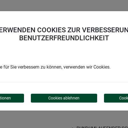
UNTERNEHMEN
KARRIERE
SUPPORT
VERWENDEN COOKIES ZUR VERBESSERUN
BENUTZERFREUNDLICHKEIT
sten Set PLUS
 für Sie verbessern zu können, verwenden wir Cookies.
EN SET PLUS
tionen
Cookies ablehnen
Cook