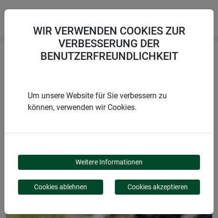
WIR VERWENDEN COOKIES ZUR
VERBESSERUNG DER
BENUTZERFREUNDLICHKEIT
Startseite
Zubehör
Anzuchtwerkzeug aus Holz
Um unsere Website für Sie verbessern zu
können, verwenden wir Cookies.
PRODUKTE
ANZUCHTWERKZEUG
Weitere Informationen
AUS HOLZ
Cookies ablehnen
Cookies akzeptieren