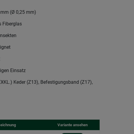
3 mm (Ø 0,25 mm)
 Fiberglas
Insekten
ignet
t
igen Einsatz
L.) Keder (Z13), Befestigungsband (Z17),
eichnung
Variante ansehen