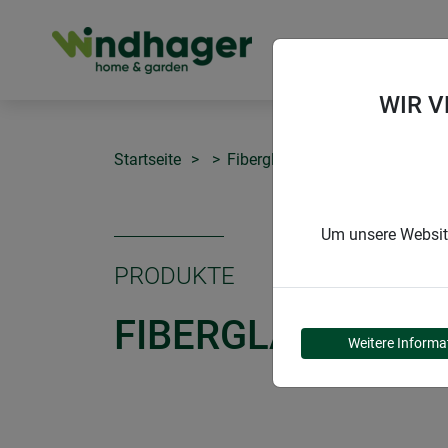
PRODUKTE
WIR 
Startseite
Fiberglasgewebe - Großrolle
Um unsere Website
PRODUKTE
FIBERGLASGEWEB
Weitere Informa