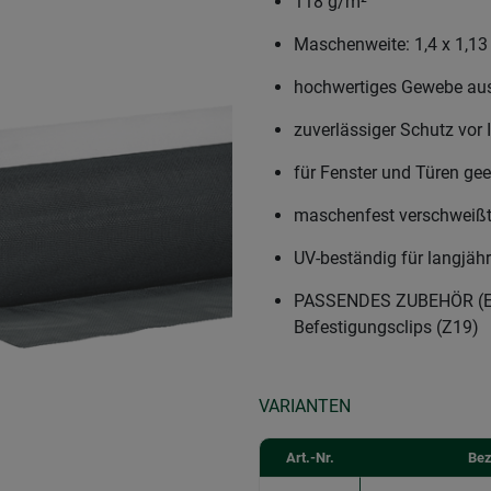
118 g/m²
Maschenweite: 1,4 x 1,1
hochwertiges Gewebe aus
zuverlässiger Schutz vor 
für Fenster und Türen gee
maschenfest verschweiß
UV-beständig für langjähr
PASSENDES ZUBEHÖR (EXK
Befestigungsclips (Z19)
VARIANTEN
Art.-Nr.
Bez