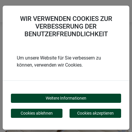
WIR VERWENDEN COOKIES ZUR
VERBESSERUNG DER
BENUTZERFREUNDLICHKEIT
Startseite
Zubehör Seilspanntechnik
Montage-Set Seilzugsystem
Um unsere Website für Sie verbessern zu
können, verwenden wir Cookies.
PRODUKTE
MONTAGE-SET
Weitere Informationen
SEILZUGSYSTEM
Cookies ablehnen
Cookies akzeptieren