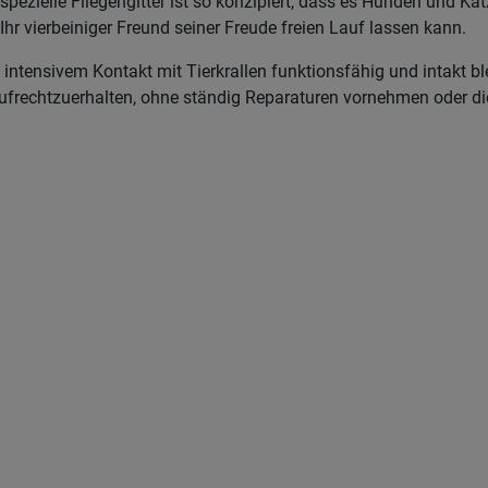
spezielle Fliegengitter ist so konzipiert, dass es Hunden und Ka
Ihr vierbeiniger Freund seiner Freude freien Lauf lassen kann.
i intensivem Kontakt mit Tierkrallen funktionsfähig und intakt bl
aufrechtzuerhalten, ohne ständig Reparaturen vornehmen oder d