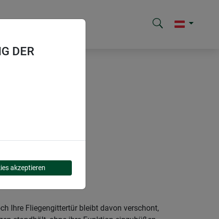
G DER
hutz
ies akzeptieren
h Ihre Fliegengittertür bleibt davon verschont,