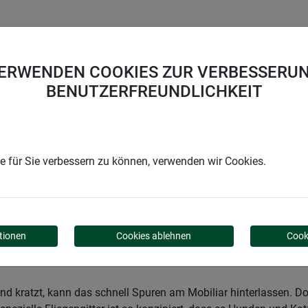
UNTERNEHMEN
KARRIERE
SUPPORT
VERWENDEN COOKIES ZUR VERBESSERUN
BENUTZERFREUNDLICHKEIT
Garden
Insektenschutz
Spezialanwendungen
Krallensc
 für Sie verbessern zu können, verwenden wir Cookies.
tionen
Cookies ablehnen
Cook
und kratzt, kann das schnell Spuren am Mobiliar hinterlassen. Doc