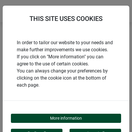
THIS SITE USES COOKIES
Accueil
Insectes volants
In order to tailor our website to your needs and
Tube de rechange pour lampes anti-insectes
make further improvements we use cookies.
If you click on "More information" you can
agree to the use of certain cookies.
You can always change your preferences by
clicking on the cookie icon at the bottom of
PRODUITS
each page.
TUBE DE RECHANGE
POUR LAMPES ANTI-
More information