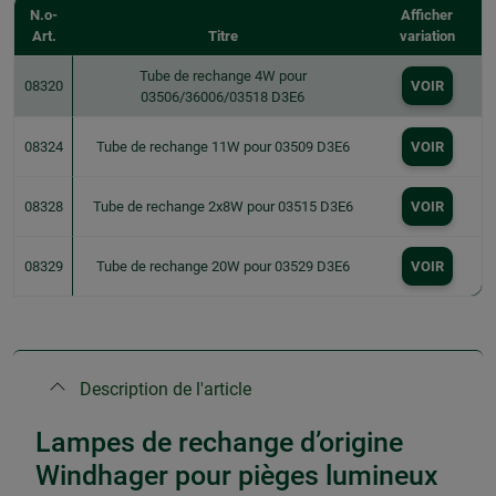
N.o-
Afficher
Art.
Titre
variation
Tube de rechange 4W pour
08320
VOIR
03506/36006/03518 D3E6
08324
Tube de rechange 11W pour 03509 D3E6
VOIR
08328
Tube de rechange 2x8W pour 03515 D3E6
VOIR
08329
Tube de rechange 20W pour 03529 D3E6
VOIR
Description de l'article
Lampes de rechange d’origine
Windhager pour pièges lumineux