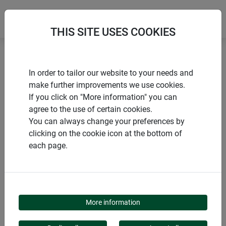
THIS SITE USES COOKIES
Accueil
Accessoires pour potager surélevé
In order to tailor our website to your needs and
Nappe de protection pour potager surélevé
make further improvements we use cookies.
If you click on "More information" you can
agree to the use of certain cookies.
You can always change your preferences by
clicking on the cookie icon at the bottom of
PRODUITS
each page.
NAPPE DE
PROTECTION POUR
More information