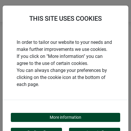
THIS SITE USES COOKIES
Accueil
Produits de Windhager Home & Garden
In order to tailor our website to your needs and
Jardins
Décoration
Gazon synthétique
make further improvements we use cookies.
If you click on "More information" you can
agree to the use of certain cookies.
You can always change your preferences by
clicking on the cookie icon at the bottom of
CATÉGORIE DE PRODUITS
each page.
GAZON SYNTHÉTIQUE
More information
Libérez-vous de la corvée de tonte et de l'arrosage