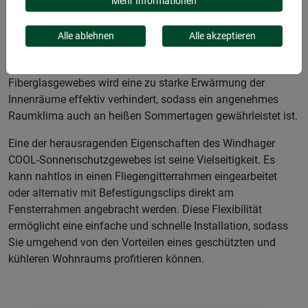
nicht nur effektiven Schutz vor der Sonne, sondern hält
Mehr Informationen
gleichzeitig auch lästige Insekten fern. Diese innovative
Lösung kombiniert zwei wichtige Funktionen in einem
Alle ablehnen
Alle akzeptieren
Produkt und stellt somit eine ideale Ergänzung für jedes
Zuhause dar. Dank des speziell verarbeiteten
Fiberglasgewebes wird eine zu starke Erwärmung der
Innenräume effektiv verhindert, sodass ein angenehmes
Raumklima auch an heißen Sommertagen gewährleistet ist.
Eine der herausragenden Eigenschaften des Windhager
COOL-Sonnenschutzgewebes ist seine Vielseitigkeit. Es
kann nahtlos in einen Fliegengitterrahmen eingearbeitet
oder alternativ mit Befestigungsclips direkt am
Fensterrahmen angebracht werden. Diese Flexibilität
ermöglicht eine einfache und schnelle Installation, sodass
Sie umgehend von den Vorteilen eines geschützten und
kühleren Wohnraums profitieren können.