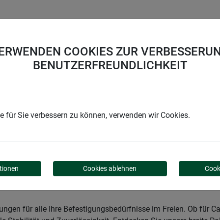
UNTERNEHMEN
KARRIERE
SUPPORT
VERWENDEN COOKIES ZUR VERBESSERUN
BENUTZERFREUNDLICHKEIT
Garden
Garten
Gartenhilfen
Heringe & Befestigung
 für Sie verbessern zu können, verwenden wir Cookies.
STIGUNG
tionen
Cookies ablehnen
Cook
ngen für alle Ihre Befestigungsbedürfnisse im Freien. Ob für C