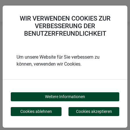
WIR VERWENDEN COOKIES ZUR
VERBESSERUNG DER
BENUTZERFREUNDLICHKEIT
Startseite
Produkte von Windhager Home & Garden
Garten
Folien & Vliese
Folien & Vliese aus Naturmaterialien
Um unsere Website für Sie verbessern zu
können, verwenden wir Cookies.
PRODUKTKATEGORIE
Weitere Informationen
FOLIEN & VLIESE AUS
Cookies ablehnen
Cookies akzeptieren
NATURMATERIALIEN