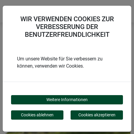
WIR VERWENDEN COOKIES ZUR
VERBESSERUNG DER
BENUTZERFREUNDLICHKEIT
Startseite
Beet- und Raseneinfassungen
Beeteinfassung Staketenzaun
Um unsere Website für Sie verbessern zu
können, verwenden wir Cookies.
PRODUKTE
BEETEINFASSUNG
Weitere Informationen
STAKETENZAUN
Cookies ablehnen
Cookies akzeptieren